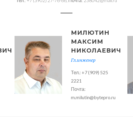
Тел.: +7 (3902) 27-76-66, Почта: 238042@mail.ru
МИЛЮТИН
МАКСИМ
ВИЧ
НИКОЛАЕВИЧ
Гл.инженер
Тел.: +7 (909) 525
2221
Почта:
m.milutin@bytepro.ru